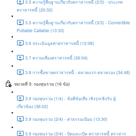
3.5 ความรู้พื้นฐานเกี่ยวกับตราสารหนี้ (2/3) - ประเภท
ตราสารหนี้ (20:32)
3.5 ความรู้พื้นฐานเกี่ยวกับตราสารหนี้ (3/3) - Convertible
Puttable Callable (13:33)
3.6 ประเมินมูลค่าตราสารหนี้ (12:08)
3.7 ความเสี่ยงตราสารหนี้ (36:04)
3.8 การซื้อขายตราสารหนี้ - ตลาดแรก ตลาดรอง (34:48)
หมวดที่ 3: กองทุนรวม (16 ข้อ)
3.9 กองทุนรวม (1/4) - ข้อดีข้อเสีย เชิงรุกเชิงรับ ผู้
เกี่ยวข้อง (36:02)
3.9 กองทุนรวม (2/4) - ค่าธรรมเนียม (13:30)
3.9 กองทุนรวม (3/4) - ปิดและเปิด ตราสารหนี้ ตราสาร