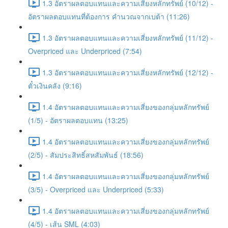
1.3 อัตราผลตอบแทนและความเสี่ยงหลักทรัพย์ (10/12) -
อัตราผลตอบแทนที่ต้องการ คำนวณจากเบต้า (11:26)
1.3 อัตราผลตอบแทนและความเสี่ยงหลักทรัพย์ (11/12) -
Overpriced และ Underpriced (7:54)
1.3 อัตราผลตอบแทนและความเสี่ยงหลักทรัพย์ (12/12) -
ตั๋วเงินคลัง (9:16)
1.4 อัตราผลตอบแทนและความเสี่ยงของกลุ่มหลักทรัพย์
(1/5) - อัตราผลตอบแทน (13:25)
1.4 อัตราผลตอบแทนและความเสี่ยงของกลุ่มหลักทรัพย์
(2/5) - สัมประสิทธิ์สหสัมพันธ์ (18:56)
1.4 อัตราผลตอบแทนและความเสี่ยงของกลุ่มหลักทรัพย์
(3/5) - Overpriced และ Underpriced (5:33)
1.4 อัตราผลตอบแทนและความเสี่ยงของกลุ่มหลักทรัพย์
(4/5) - เส้น SML (4:03)