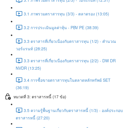
3.1 ภาพรวมตราสารทุน (3/3) - ตลาดรอง (13:05)
3.2 การประเมินมูลค่าหุ้น - PBV PE (38:39)
3.3 ตราสารที่เกี่ยวเนื่องกับตราสารทุน (1/2) - คำนวณ
วอร์แรนท์ (28:25)
3.3 ตราสารที่เกี่ยวเนื่องกับตราสารทุน (2/2) - DW DR
NVDR (13:25)
3.4 การซื้อขายตราสารทุนในตลาดหลักทรัพย์ SET
(36:19)
หมวดที่ 3: ตราสารหนี้ (17 ข้อ)
3.5 ความรู้พื้นฐานเกี่ยวกับตราสารหนี้ (1/3) - องค์ประกอบ
ตราสารหนี้ (27:20)