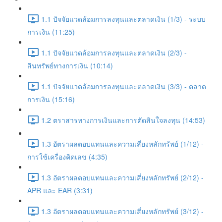
1.1 ปัจจัยแวดล้อมการลงทุนและตลาดเงิน (1/3) - ระบบ
การเงิน (11:25)
1.1 ปัจจัยแวดล้อมการลงทุนและตลาดเงิน (2/3) -
สินทรัพย์ทางการเงิน (10:14)
1.1 ปัจจัยแวดล้อมการลงทุนและตลาดเงิน (3/3) - ตลาด
การเงิน (15:16)
1.2 ตราสารทางการเงินและการตัดสินใจลงทุน (14:53)
1.3 อัตราผลตอบแทนและความเสี่ยงหลักทรัพย์ (1/12) -
การใช้เครื่องคิดเลข (4:35)
1.3 อัตราผลตอบแทนและความเสี่ยงหลักทรัพย์ (2/12) -
APR และ EAR (3:31)
1.3 อัตราผลตอบแทนและความเสี่ยงหลักทรัพย์ (3/12) -